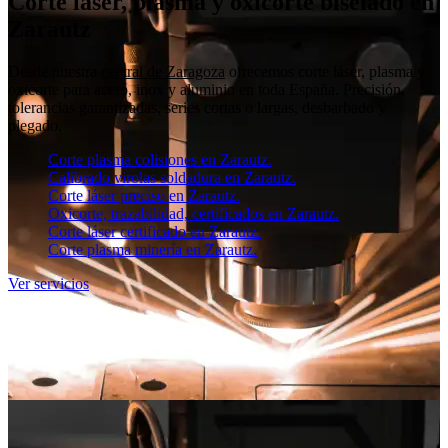
Corte láser, plasma y oxicorte biselado en
Zarautz
Desde nuestra
central de Zaragoza
ofrecemos corte láser, plasma y
oxicorte para acero, inox y aluminio en toda España. Precisión,
tolerancias garantizadas, series cortas o largas, desbarbado y
plegado.
Corte plasma colisiones en Zarautz.
Calibrado virolas soldadura en Zarautz.
Corte láser preciso en Zarautz.
Oxicorte, trazabilidad, certificados en Zarautz.
Corte láser certificado en Zarautz.
Corte plasma minería en Zarautz.
Ver servicios