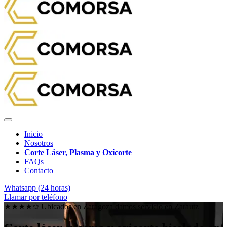
Inicio
Nosotros
Corte Láser, Plasma y Oxicorte
FAQs
Contacto
Whatsapp (24 horas)
Llamar por teléfono
★★★★✩ Ubicados en Zaragoza damos servicio en
Zarautz