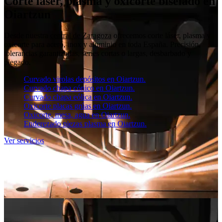
Corte láser, plasma y oxicorte biselado en
Oiartzun
Desde nuestra
central de Zaragoza
ofrecemos corte láser, plasma y
oxicorte para acero, inox y aluminio en toda España. Precisión,
tolerancias garantizadas, series cortas o largas, desbarbado y
plegado.
Curvado virolas depósitos en Oiartzun.
Curvado chapa cónico en Oiartzun.
Curvado chapa eólica en Oiartzun.
Oxicorte placas grúas en Oiartzun.
Oxicorte, mesa, agua en Oiartzun.
Enderezado piezas plasma en Oiartzun.
Ver servicios