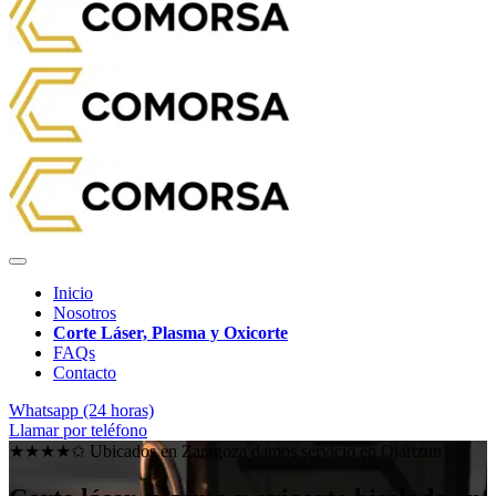
Inicio
Nosotros
Corte Láser, Plasma y Oxicorte
FAQs
Contacto
Whatsapp (24 horas)
Llamar por teléfono
★★★★✩ Ubicados en Zaragoza damos servicio en
Oiartzun