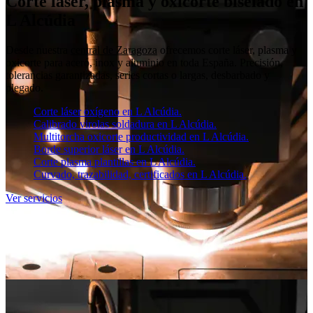
Corte láser, plasma y oxicorte biselado en
L Alcúdia
Desde nuestra
central de Zaragoza
ofrecemos corte láser, plasma y
oxicorte para acero, inox y aluminio en toda España. Precisión,
tolerancias garantizadas, series cortas o largas, desbarbado y
plegado.
Corte láser oxígeno en L Alcúdia.
Calibrado virolas soldadura en L Alcúdia.
Multitorcha oxicorte productividad en L Alcúdia.
Borde superior láser en L Alcúdia.
Corte plasma plantillas en L Alcúdia.
Curvado, trazabilidad, certificados en L Alcúdia.
Ver servicios