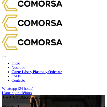
Inicio
Nosotros
Corte Láser, Plasma y Oxicorte
FAQs
Contacto
Whatsapp (24 horas)
Llamar por teléfono
★★★★✩ Ubicados en Zaragoza damos servicio en
L Alcúdia