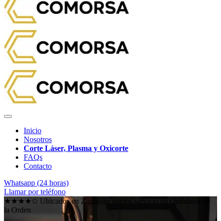
Inicio
Nosotros
Corte Láser, Plasma y Oxicorte
FAQs
Contacto
Whatsapp (24 horas)
Llamar por teléfono
★★★★✩ Ubicados en Zaragoza damos servicio en
Quintanar de
la Orden