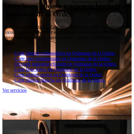
Corte láser, plasma y oxicorte biselado en
Quintanar de la Orden
Desde nuestra
central de Zaragoza
ofrecemos corte láser, plasma y
oxicorte para acero, inox y aluminio en toda España. Precisión,
tolerancias garantizadas, series cortas o largas, desbarbado y
plegado.
Corte plasma contenedores en Quintanar de la Orden.
Corte láser ornamentales en Quintanar de la Orden.
Oxicorte industrial eficiente en Quintanar de la Orden.
Corte láser hierro en Quintanar de la Orden.
Corte plasma aceros en Quintanar de la Orden.
Corte plasma plancha en Quintanar de la Orden.
Ver servicios