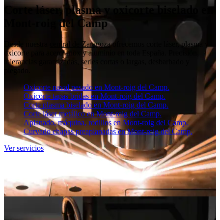
Corte láser, plasma y oxicorte biselado en
Mont-roig del Camp
Desde nuestra
central de Zaragoza
ofrecemos corte láser, plasma y
oxicorte para acero, inox y aluminio en toda España. Precisión,
tolerancias garantizadas, series cortas o largas, desbarbado y
plegado.
Oxicorte naval pesado en Mont-roig del Camp.
Oxicorte tapas bridas en Mont-roig del Camp.
Corte plasma biselado en Mont-roig del Camp.
Corte láser metálico en Mont-roig del Camp.
Aplanado, máquina, rodillos en Mont-roig del Camp.
Curvado chapas preaplanadas en Mont-roig del Camp.
Ver servicios