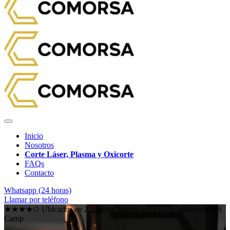
Inicio
Nosotros
Corte Láser, Plasma y Oxicorte
FAQs
Contacto
Whatsapp (24 horas)
Llamar por teléfono
★★★★✩ Ubicados en Zaragoza damos servicio en
Mont-roig del
Camp