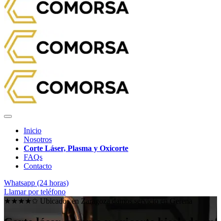
Inicio
Nosotros
Corte Láser, Plasma y Oxicorte
FAQs
Contacto
Whatsapp (24 horas)
Llamar por teléfono
★★★★✩ Ubicados en Zaragoza damos servicio en
Gerena