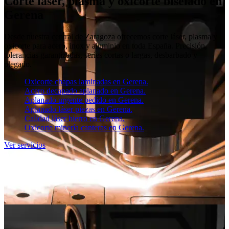
Corte láser, plasma y oxicorte biselado en
Gerena
Desde nuestra
central de Zaragoza
ofrecemos corte láser, plasma y
oxicorte para acero, inox y aluminio en toda España. Precisión,
tolerancias garantizadas, series cortas o largas, desbarbado y
plegado.
Oxicorte chapas laminadas en Gerena.
Acero decapado aplanado en Gerena.
Aplanado urgente pedido en Gerena.
Aplanado láser piezas en Gerena.
Calidad láser hierro en Gerena.
Oxicorte minería canteras en Gerena.
Ver servicios