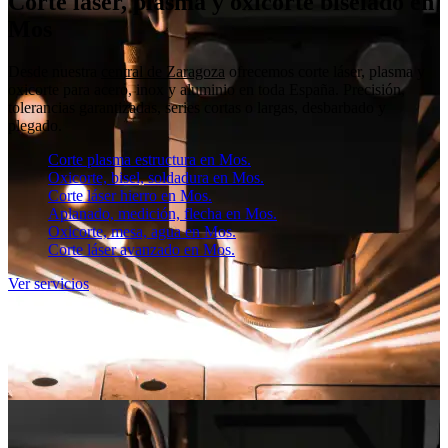
Corte láser, plasma y oxicorte biselado en
Mos
Desde nuestra
central de Zaragoza
ofrecemos corte láser, plasma y
oxicorte para acero, inox y aluminio en toda España. Precisión,
tolerancias garantizadas, series cortas o largas, desbarbado y
plegado.
Corte plasma estructura en Mos.
Oxicorte, bisel, soldadura en Mos.
Corte láser hierro en Mos.
Aplanado, medición, flecha en Mos.
Oxicorte, mesa, agua en Mos.
Corte láser avanzado en Mos.
Ver servicios