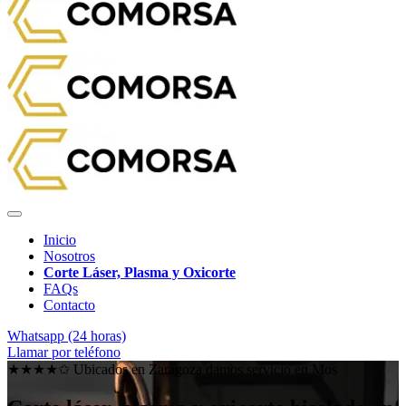
Inicio
Nosotros
Corte Láser, Plasma y Oxicorte
FAQs
Contacto
Whatsapp (24 horas)
Llamar por teléfono
★★★★✩ Ubicados en Zaragoza damos servicio en
Mos