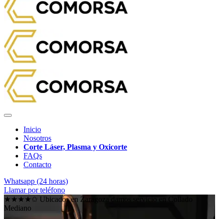
Inicio
Nosotros
Corte Láser, Plasma y Oxicorte
FAQs
Contacto
Whatsapp (24 horas)
Llamar por teléfono
★★★★✩ Ubicados en Zaragoza damos servicio en
Collado
Mediano