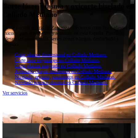
Corte láser, plasma y oxicorte biselado en
Collado Mediano
Desde nuestra
central de Zaragoza
ofrecemos corte láser, plasma y
oxicorte para acero, inox y aluminio en toda España. Precisión,
tolerancias garantizadas, series cortas o largas, desbarbado y
plegado.
Corte plasma dimensional en Collado Mediano.
Corte láser engranajes en Collado Mediano.
Corte plasma integrado en Collado Mediano.
Aplanado chapas milímetros en Collado Mediano.
Nivelado, registro, parámetros en Collado Mediano.
Nivelado térmico planitud en Collado Mediano.
Ver servicios