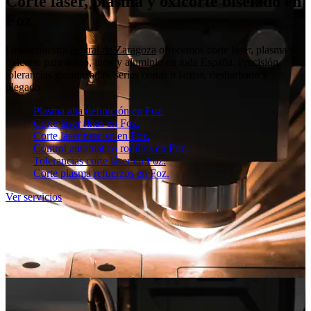
Corte láser, plasma y oxicorte biselado en
Foz
Desde nuestra
central de Zaragoza
ofrecemos corte láser, plasma y
oxicorte para acero, inox y aluminio en toda España. Precisión,
tolerancias garantizadas, series cortas o largas, desbarbado y
plegado.
Plasma alta definición en Foz.
Corte láser finas en Foz.
Corte láser preciso en Foz.
Control automático rodillos en Foz.
Tolerancias corte láser en Foz.
Corte plasma refuerzos en Foz.
Ver servicios