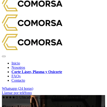
Inicio
Nosotros
Corte Láser, Plasma y Oxicorte
FAQs
Contacto
Whatsapp (24 horas)
Llamar por teléfono
★★★★✩ Ubicados en Zaragoza damos servicio en
Foz