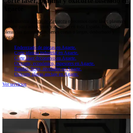
Corte láser, plasma y oxicorte biselado en
Agaete
Desde nuestra
central de Zaragoza
ofrecemos corte láser, plasma y
oxicorte para acero, inox y aluminio en toda España. Precisión,
tolerancias garantizadas, series cortas o largas, desbarbado y
plegado.
Enderezado de piezas en Agaete.
Corte plasma industrial en Agaete.
Corte láser decorativo en Agaete.
Oxicorte, económico, espesores en Agaete.
Bandas, flejes, nivelados en Agaete.
Oxicorte placas anclaje en Agaete.
Ver servicios