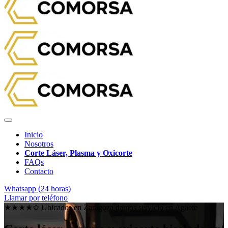
Inicio
Nosotros
Corte Láser, Plasma y Oxicorte
FAQs
Contacto
Whatsapp (24 horas)
Llamar por teléfono
★★★★✩ Ubicados en Zaragoza damos servicio en
Agaete