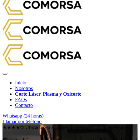
Inicio
Nosotros
Corte Láser, Plasma y Oxicorte
FAQs
Contacto
Whatsapp (24 horas)
Llamar por teléfono
★★★★✩ Ubicados en Zaragoza damos servicio en
Alovera