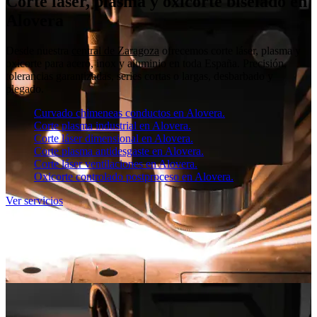
Corte láser, plasma y oxicorte biselado en
Alovera
Desde nuestra
central de Zaragoza
ofrecemos corte láser, plasma y
oxicorte para acero, inox y aluminio en toda España. Precisión,
tolerancias garantizadas, series cortas o largas, desbarbado y
plegado.
Curvado chimeneas conductos en Alovera.
Corte plasma industrial en Alovera.
Corte láser dimensional en Alovera.
Corte plasma antidesgaste en Alovera.
Corte láser ventilaciones en Alovera.
Oxicorte controlado postproceso en Alovera.
Ver servicios