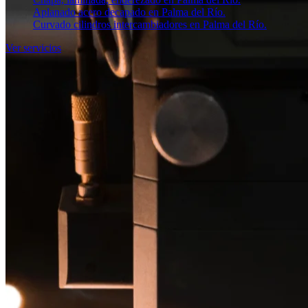
Aplanado acero decapado en Palma del Río.
Curvado cilindros intercambiadores en Palma del Río.
Ver servicios