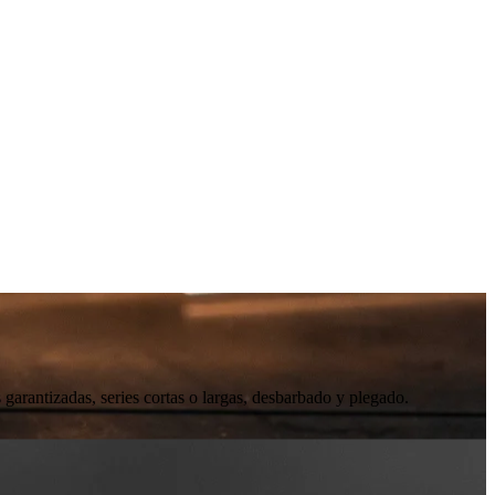
 garantizadas, series cortas o largas, desbarbado y plegado.