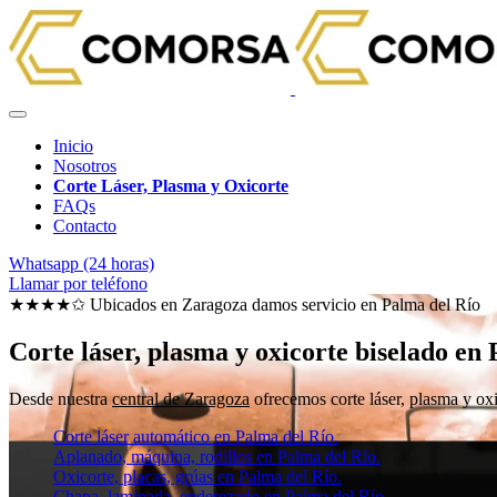
Inicio
Nosotros
Corte Láser, Plasma y Oxicorte
FAQs
Contacto
Whatsapp (24 horas)
Llamar por teléfono
★★★★✩ Ubicados en Zaragoza damos servicio en
Palma del Río
Corte láser, plasma y oxicorte biselado en
Desde nuestra
central de Zaragoza
ofrecemos corte láser, plasma y oxi
Corte láser automático en Palma del Río.
Aplanado, máquina, rodillos en Palma del Río.
Oxicorte, placas, grúas en Palma del Río.
Chapa, laminada, enderezado en Palma del Río.