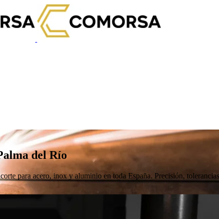
 Palma del Río
corte para acero, inox y aluminio en toda España. Precisión, tolerancias