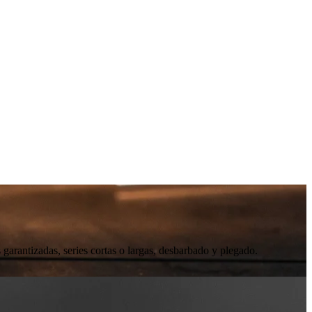
 garantizadas, series cortas o largas, desbarbado y plegado.