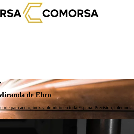
o
n Miranda de Ebro
corte para acero, inox y aluminio en toda España. Precisión, tolerancias