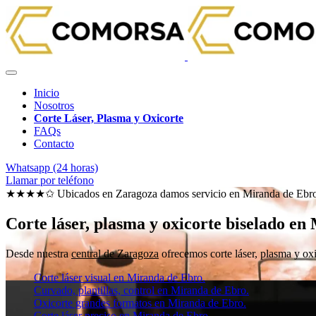
Inicio
Nosotros
Corte Láser, Plasma y Oxicorte
FAQs
Contacto
Whatsapp (24 horas)
Llamar por teléfono
★★★★✩ Ubicados en Zaragoza damos servicio en
Miranda de Ebr
Corte láser, plasma y oxicorte biselado e
Desde nuestra
central de Zaragoza
ofrecemos corte láser, plasma y oxi
Corte láser visual en Miranda de Ebro.
Curvado, plantillas, control en Miranda de Ebro.
Oxicorte grandes formatos en Miranda de Ebro.
Corte láser preciso en Miranda de Ebro.