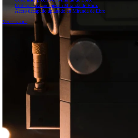
Corte plasma anclajes en Miranda de Ebro.
Acero decapado aplanado en Miranda de Ebro.
Ver servicios