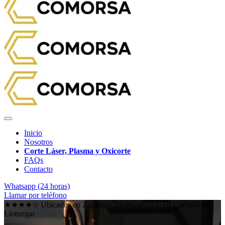
Inicio
Nosotros
Corte Láser, Plasma y Oxicorte
FAQs
Contacto
Whatsapp (24 horas)
Llamar por teléfono
★★★★✩ Ubicados en Zaragoza damos servicio en
Cornellà de
Llobregat