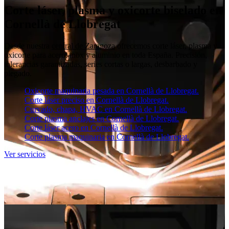
Corte láser, plasma y oxicorte biselado en
Cornellà de Llobregat
Desde nuestra
central de Zaragoza
ofrecemos corte láser, plasma y
oxicorte para acero, inox y aluminio en toda España. Precisión,
tolerancias garantizadas, series cortas o largas, desbarbado y
plegado.
Oxicorte maquinaria pesada en Cornellà de Llobregat.
Corte láser preciso en Cornellà de Llobregat.
Curvado, chapa, HVAC en Cornellà de Llobregat.
Corte plasma anclajes en Cornellà de Llobregat.
Corte láser acero en Cornellà de Llobregat.
Corte plasma maquinaria en Cornellà de Llobregat.
Ver servicios