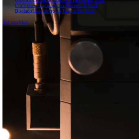
Corte láser engranajes en Talavera la Real.
Biselado láser hierro en Talavera la Real.
Ver servicios