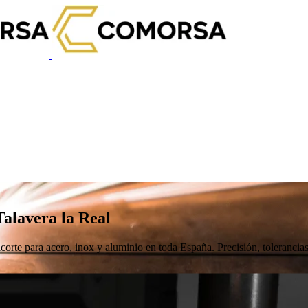
Talavera la Real
corte para acero, inox y aluminio en toda España. Precisión, tolerancias