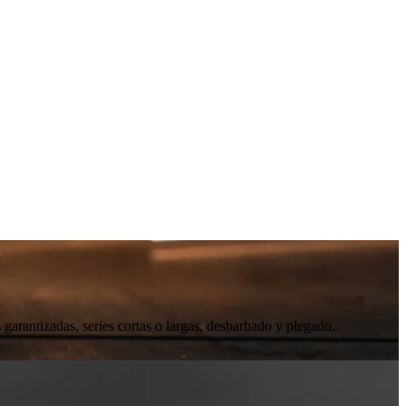
 garantizadas, series cortas o largas, desbarbado y plegado.