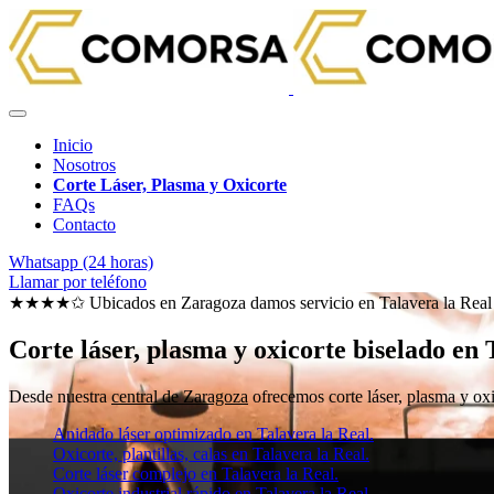
Inicio
Nosotros
Corte Láser, Plasma y Oxicorte
FAQs
Contacto
Whatsapp (24 horas)
Llamar por teléfono
★★★★✩ Ubicados en Zaragoza damos servicio en
Talavera la Real
Corte láser, plasma y oxicorte biselado en 
Desde nuestra
central de Zaragoza
ofrecemos corte láser, plasma y oxi
Anidado láser optimizado en Talavera la Real.
Oxicorte, plantillas, calas en Talavera la Real.
Corte láser complejo en Talavera la Real.
Oxicorte industrial rápido en Talavera la Real.