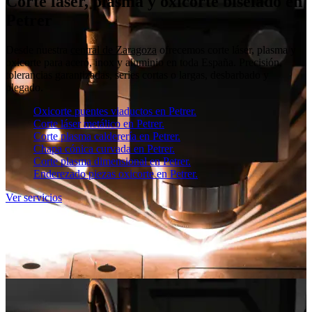
Corte láser, plasma y oxicorte biselado en
Petrer
Desde nuestra
central de Zaragoza
ofrecemos corte láser, plasma y
oxicorte para acero, inox y aluminio en toda España. Precisión,
tolerancias garantizadas, series cortas o largas, desbarbado y
plegado.
Oxicorte puentes viaductos en Petrer.
Corte láser metálico en Petrer.
Corte plasma calderería en Petrer.
Chapa cónica curvada en Petrer.
Corte plasma dimensional en Petrer.
Enderezado piezas oxicorte en Petrer.
Ver servicios