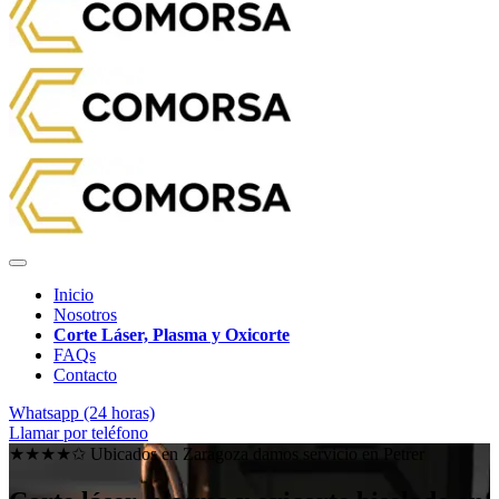
Inicio
Nosotros
Corte Láser, Plasma y Oxicorte
FAQs
Contacto
Whatsapp (24 horas)
Llamar por teléfono
★★★★✩ Ubicados en Zaragoza damos servicio en
Petrer