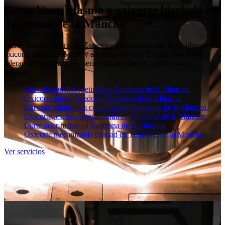
Corte láser, plasma y oxicorte biselado en
Tarazona de la Mancha
Desde nuestra
central de Zaragoza
ofrecemos corte láser, plasma y
oxicorte para acero, inox y aluminio en toda España. Precisión,
tolerancias garantizadas, series cortas o largas, desbarbado y
plegado.
Curvado perfiles pletinas en Tarazona de la Mancha.
Oxicorte naval pesado en Tarazona de la Mancha.
Curvado chimeneas conductos en Tarazona de la Mancha.
Oxicorte, escoria, mecanizada en Tarazona de la Mancha.
Corte láser hierro en Tarazona de la Mancha.
Oxicorte mecanizable calidad en Tarazona de la Mancha.
Ver servicios