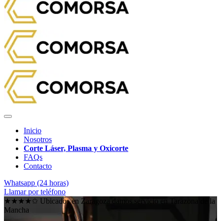
Inicio
Nosotros
Corte Láser, Plasma y Oxicorte
FAQs
Contacto
Whatsapp (24 horas)
Llamar por teléfono
★★★★✩ Ubicados en Zaragoza damos servicio en
Tarazona de la
Mancha